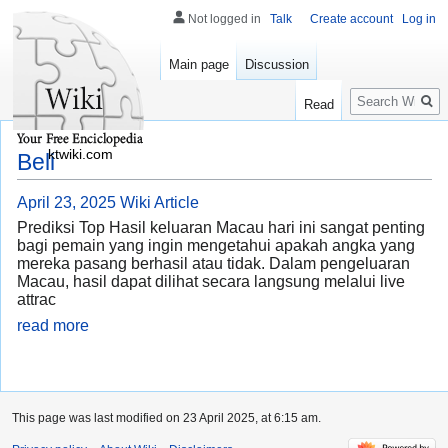
Not logged in
Talk
Create account
Log in
Main page
Discussion
Search
Read
ktwiki.com
Beli
April 23, 2025
Wiki Article
Prediksi Top Hasil keluaran Macau hari ini sangat penting
bagi pemain yang ingin mengetahui apakah angka yang
mereka pasang berhasil atau tidak. Dalam pengeluaran
Macau, hasil dapat dilihat secara langsung melalui live
attrac
read more
This page was last modified on 23 April 2025, at 6:15 am.